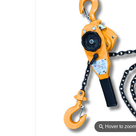
⚲
Hover to zoo