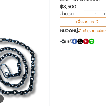
฿8,500
จำนวน
เพิ่มลงตะกร้า
หมวดหมู่:
สินค้า
,
รอก แม่แร
แชร์
m