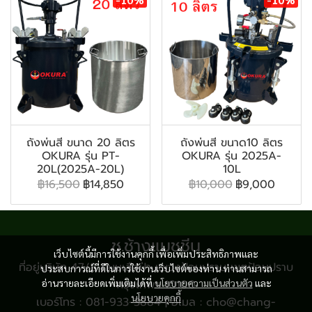
ถังพ่นสี ขนาด 20 ลิตร
ถังพ่นสี ขนาด10 ลิตร
OKURA รุ่น PT-
OKURA รุ่น 2025A-
20L(2025A-20L)
10L
฿16,500
฿14,850
฿10,000
฿9,000
ช.ช้างแมชชีน
เว็บไซต์นี้มีการใช้งานคุกกี้ เพื่อเพิ่มประสิทธิภาพและ
ที่อยู่บริษัท 47/8 ถนนเสือป่า แขวงป้อมปราบ เขตป้อมปราบ
ประสบการณ์ที่ดีในการใช้งานเว็บไซต์ของท่าน ท่านสามารถ
อ่านรายละเอียดเพิ่มเติมได้ที่
กรุงเทพฯ 10100
นโยบายความเป็นส่วนตัว
และ
นโยบายคุกกี้
เบอร์โทร : 081-933-3884 | อีเมล : cho@chang-