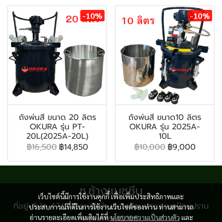
-10%
-10%
ถังพ่นสี ขนาด 20 ลิตร
ถังพ่นสี ขนาด10 ลิตร
OKURA รุ่น PT-
OKURA รุ่น 2025A-
20L(2025A-20L)
10L
฿16,500
฿14,850
฿10,000
฿9,000
ช.ช้างแมชชีน
เว็บไซต์นี้มีการใช้งานคุกกี้ เพื่อเพิ่มประสิทธิภาพและ
ที่อยู่บริษัท 47/8 ถนนเสือป่า แขวงป้อมปราบ เขตป้อมปราบ
ประสบการณ์ที่ดีในการใช้งานเว็บไซต์ของท่าน ท่านสามารถ
อ่านรายละเอียดเพิ่มเติมได้ที่
กรุงเทพฯ 10100
นโยบายความเป็นส่วนตัว
และ