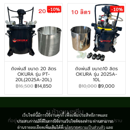
-10%
-10%
ถังพ่นสี ขนาด 20 ลิตร
ถังพ่นสี ขนาด10 ลิตร
OKURA รุ่น PT-
OKURA รุ่น 2025A-
20L(2025A-20L)
10L
฿16,500
฿14,850
฿10,000
฿9,000
ช.ช้างแมชชีน
เว็บไซต์นี้มีการใช้งานคุกกี้ เพื่อเพิ่มประสิทธิภาพและ
ที่อยู่บริษัท 47/8 ถนนเสือป่า แขวงป้อมปราบ เขตป้อมปราบ
ประสบการณ์ที่ดีในการใช้งานเว็บไซต์ของท่าน ท่านสามารถ
อ่านรายละเอียดเพิ่มเติมได้ที่
กรุงเทพฯ 10100
นโยบายความเป็นส่วนตัว
และ