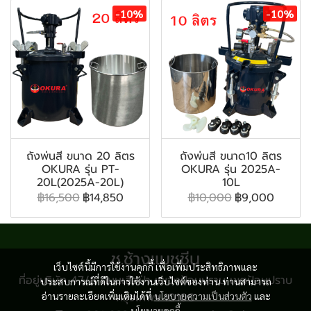
-10%
-10%
ถังพ่นสี ขนาด 20 ลิตร
ถังพ่นสี ขนาด10 ลิตร
OKURA รุ่น PT-
OKURA รุ่น 2025A-
20L(2025A-20L)
10L
฿16,500
฿14,850
฿10,000
฿9,000
ช.ช้างแมชชีน
เว็บไซต์นี้มีการใช้งานคุกกี้ เพื่อเพิ่มประสิทธิภาพและ
ที่อยู่บริษัท 47/8 ถนนเสือป่า แขวงป้อมปราบ เขตป้อมปราบ
ประสบการณ์ที่ดีในการใช้งานเว็บไซต์ของท่าน ท่านสามารถ
อ่านรายละเอียดเพิ่มเติมได้ที่
กรุงเทพฯ 10100
นโยบายความเป็นส่วนตัว
และ
นโยบายคุกกี้