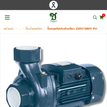
0
หน้าแรก
...
ปั๊มน้ำหอยโข่ง
ปั๊มหอยโข่งใบพัดเดี่ยว 220V/380V PURITY รุ่น PC625A