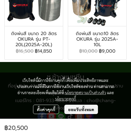
ถังพ่นสี ขนาด 20 ลิตร
ถังพ่นสี ขนาด10 ลิตร
OKURA รุ่น PT-
OKURA รุ่น 2025A-
20L(2025A-20L)
10L
฿16,500
฿14,850
฿10,000
฿9,000
ช.ช้างแมชชีน
เว็บไซต์นี้มีการใช้งานคุกกี้ เพื่อเพิ่มประสิทธิภาพและ
ที่อยู่บริษัท 47/8 ถนนเสือป่า แขวงป้อมปราบ เขตป้อมปราบ
ประสบการณ์ที่ดีในการใช้งานเว็บไซต์ของท่าน ท่านสามารถ
อ่านรายละเอียดเพิ่มเติมได้ที่
กรุงเทพฯ 10100
นโยบายความเป็นส่วนตัว
และ
นโยบายคุกกี้
เบอร์โทร : 081-933-3884 | อีเมล : cho@chang-
shop.com
ตั้งค่าคุกกี้
ยอมรับทั้งหมด
฿20,500