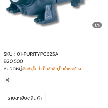
1/5
ปั๊มหอยโข่งใบพัดเดี่ยว 220V/380V PURITY
รุ่น PC625A
SKU : 01-PURITYPC625A
฿20,500
หมวดหมู่:
สินค้า
,
ปั๊มน้ำ ปั๊มอัดฉีด
,
ปั๊มน้ำหอยโข่ง
แชร์
รายละเอียดสินค้า