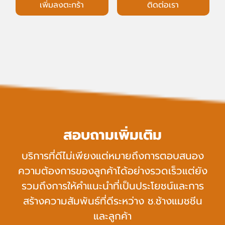
เพิ่มลงตะกร้า
ติดต่อเรา
สอบถามเพิ่มเติม
บ
ริ
ก
า
ร
ที่
ดี
ไ
ม่
เ
พี
ย
ง
แ
ต่
ห
ม
า
ย
ถึ
ง
ก
า
ร
ต
อ
บ
ส
น
อ
ง
ค
ว
า
ม
ต้
อ
ง
ก
า
ร
ข
อ
ง
ลู
ก
ค้
า
ไ
ด้
อ
ย่
า
ง
ร
ว
ด
เ
ร็
ว
แ
ต่
ยั
ง
ร
ว
ม
ถึ
ง
ก
า
ร
ใ
ห้
คำ
แ
น
ะ
นำ
ที่
เ
ป็
น
ป
ร
ะ
โ
ย
ช
น์
แ
ล
ะ
ก
า
ร
ส
ร้
า
ง
ค
ว
า
ม
สั
ม
พั
น
ธ์
ที่
ดี
ร
ะ
ห
ว่
า
ง
ช
.
ช้
า
ง
แ
ม
ช
ชี
น
แ
ล
ะ
ลู
ก
ค้
า