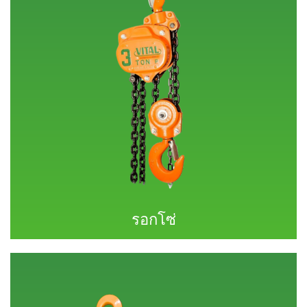
รอกโซ่