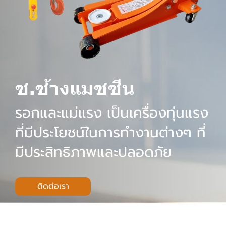
ช.ช้างแมชชีน
ร
อ
ก
แ
ล
ะ
แ
ม่
แ
ร
ง
เ
ป็
น
เ
ค
รื่
อ
ง
ทุ่
น
แ
ร
ง
ที่
มี
ป
ร
ะ
โ
ย
ช
น์
ใ
น
ก
า
ร
ทำ
ง
า
น
ต่
า
ง
ๆ
ที่
มี
ป
ร
ะ
สิ
ท
ธิ
ภ
า
พ
แ
ล
ะ
ป
ล
อ
ด
ภั
ย
ติดต่อเรา