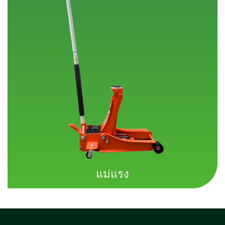
แม่แรง